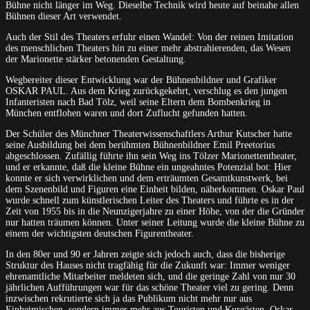
Bühne nicht länger im Weg. Dieselbe Technik wird heute auf beinahe allen
Bühnen dieser Art verwendet.
Auch der Stil des Theaters erfuhr einen Wandel: Von der reinen Imitation
des menschlichen Theaters hin zu einer mehr abstrahierenden, das Wesen
der Marionette stärker betonenden Gestaltung.
Wegbereiter dieser Entwicklung war der Bühnenbildner und Grafiker
OSKAR PAUL. Aus dem Krieg zurückgekehrt, verschlug es den jungen
Infanteristen nach Bad Tölz, weil seine Eltern dem Bombenkrieg in
München entflohen waren und dort Zuflucht gefunden hatten.
Der Schüler des Münchner Theaterwissenschaftlers Arthur Kutscher hatte
seine Ausbildung bei dem berühmten Bühnenbildner Emil Preetorius
abgeschlossen. Zufällig führte ihn sein Weg ins Tölzer Marionettentheater,
und er erkannte, daß die kleine Bühne ein ungeahntes Potenzial bot: Hier
konnte er sich verwirklichen und dem erträumten Gesamtkunstwerk, bei
dem Szenenbild und Figuren eine Einheit bilden, näherkommen. Oskar Paul
wurde schnell zum künstlerischen Leiter des Theaters und führte es in der
Zeit von 1955 bis in die Neunzigerjahre zu einer Höhe, von der die Gründer
nur hatten träumen können. Unter seiner Leitung wurde die kleine Bühne zu
einem der wichtigsten deutschen Figurentheater.
In den 80er und 90 er Jahren zeigte sich jedoch auch, dass die bisherige
Struktur des Hauses nicht tragfähig für die Zukunft war: Immer weniger
ehrenamtliche Mitarbeiter meldeten sich, und die geringe Zahl von nur 30
jährlichen Aufführungen war für das schöne Theater viel zu gering. Denn
inzwischen rekrutierte sich ja das Publikum nicht mehr nur aus
Einheimischen, sondern immer mehr aus Touristen und Kurgästen. Oskar