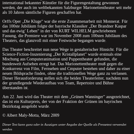
international bekannter Künstler für die Figurengestaltung gewonnen
werden, der auch im weltbekannten Salzburger Marionettentheater seit mehr
als 10 Jahren sämtliche Figuren geschaffen hat.
Orffs Oper „Die Kluge“ war die erste Zusammenarbeit mit Monnerat. Für
das 100ste Jubiläum folgte der bayrische Klassiker „Der Brandner Kaspar
und das ewig’ Leben“ in der von KURT WILHELM geschriebenen
Fassung, die Premiere war im November 2008 zum 100sten Jubiläum des
Theaters, das glanzvoll mit einer Festwoche begangen wurde.
Das Theater beschreitet nun neue Wege in gestalterischer Hinsicht. Für die
Science-Fiction-Inszenierung „Der Kristallplanet“ wurde erstmals eine
Mischung aus Computeranimation und Puppentheater gefunden, die
bundesweit Aufsehen erregt hat. Das Marionettentheater muß gegen die
Konkurrenz von Film, Fernsehen und Cmputer bestehen und daher zu einer
neuen Bildsprache finden, ohne die traditionellen Wege ganz zu verlassen.
Dieser Herausforderung stellen sich die beiden Theaterleiter, nachdem nun
der grundlegende Wiederaufbau von Team, Repertoire und Bühne
überstanden ist.
Am 22. Juni wird das Theater mit dem „Grünen Wanninger“ ausgezeichnet,
das ist ein Kulturpreis, der von der Fraktion der Grünen im bayrischen
Bezirkstag ausgelobt wurde.
© Albert Maly-Motta, März 2009
Dieser Text kann ganz oder in Auszügen unter Angabe der Quelle als Pressetext verwendet
werden