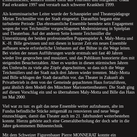
Paul erkrankte 1997 und verstarb nach schwerer Krankheit 1999.
Als kommissarischer Leiter wurde der Schauspieler und Theaterpädagoge
Mirtan Teichmüller von der Stadt eingesetzt. Daraufhin begann eine
turbulente Periode: Das ehrenamtliche Ensemble beendete sein Engagement
wegen der von Teichmüller vorgeschlagenen Modernisierung in Spielplan
und Theaterbau. Auf der anderen Seite konnte Teichmüller die
Unterstützung der beiden professionellen Puppenspieler A. Maly-Motta und
K.-H. Bille gewinnen und mit diesen in kurzer Zeit ein neues Ensemble
aufbauen sowie erforderliche Umbauten auf der Bühne in die Wege leiten.
Bei vielen der neuen Aufführungen wurde erstmals seit fast 40 Jahren
wieder live gesprochen und musiziert, und das Publikum honorierte dies mit
steigenden Besucherzahlen. Aber es wurden in diesen stürmischen Jahren
des Umbruchs zu viele alte Zöpfe abgeschnitten, so dass sich die Wege
Teichmüllers und der Stadt nach drei Jahren wieder trennten. Maly-Motta
und Bille schlugen der Stadt daraufhin vor, das Theater in Zukunft als
Privatbetrieb in dem von der Gemeinde gepachteten Haus fortzuführen,
ganz ähnlich dem Modell des Münchner Marionettentheaters. Die Stadt ging
auf diesen Vorschlag ein und so übernahmen Maly-Motta und Bille das Haus
im Mai 2000.
Viel war zu tun: es galt das neue Ensemble weiter aufzubauen, alte im
Fundus befindliche Stücke zeitgemäß zu renovieren und neue Wege
einzuschlagen, damit das Theater auch im 21. Jahrhundert weiterbestehen
konnte. Hierzu gehörte auch eine Generalüberholung der doch sehr in die
Jahre gekommenen Bühnentechnik.
Mit dem Schweizer Figurenbauer Pierre MONNERAT konnte ein