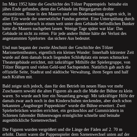
Im März 1952 hätte die Geschichte des Tölzer Puppenspiels beinahe ein
jähes Ende gefunden, denn das Gebäude im Bürgergarten drohte
einzustürzen. Risse in den Mauern und eine Bodensenkung zeigten sich, in
aller Eile wurde der unersetzliche Fundus gerettet. Eine Unterspülung durch
einen Wassereinbruch in einen weit unter dem Gebäude befindlichen Bunker
hatte die Mauern nachgeben lassen. Wenige Tage später war klar: Das
Gebäude ist nicht zu retten. Für jede andere Bühne hätte der Verlust des
angestammten Spielortes das sichere Aus bedeutet.
Und nun begann der zweite Abschnitt der Geschichte des Tölzer
Marionettentheaters, eigentlich ein kleines Wunder: Innerhalb kürzester Zeit
wurde auf dem damals brach liegenden Schloßplatz ein neues schmuckes
Theatergebäude errichtet, mit tatkräftiger Mithilfe der Spielergruppe, von
Tölzer Bürgern und vielen Geld-und Sachspenden. Natürlich gab auch die
offizielle Seite, Stadtrat und städtische Verwaltung, ihren Segen und half
nach Kräften mit.
Bald zeigte sich jedoch, dass für den Betrieb im neuen Haus vor mehr
Zuschauern sowohl die alten Figuren als auch die Maße der Bühne zu klein
waren. So wurde auch hier ein Neuanfang gewagt: Mit tatkräftiger Hilfe der
damals zwar auch noch in den Kinderschuhen steckenden, aber doch schon
bekannten „Augsburger Puppenkiste“ wurde die Bühne erweitert. Zwei
Spielerbrücken wurden errichtet, ein geräuschlos auf Gummirädern in
Schienen fahrender Bühnenwagen ermöglichte schnelle und beinahe
augenblickliche Szenenwechsel.
Die Figuren wurden vergrößert und die Länge der Fäden auf 2. 70 m
erhöht. Damit waren die Puppenspieler dem Szenenwechsel unten auf der