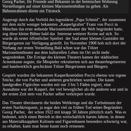
Georg Pacher, für Freunde und Bekannte in der heimischen Wohnung
Vorstellungen auf einer kleinen Marionettenbühne zu geben. Als
Bühnenrahmen diente ein Türstock.
Angeregt durch das Vorbild des legendären „Papa Schmid“, der zusammen
mit dem nicht weniger bekannten „Kasperlgrafen“ Franz von Pocci in
München das erste stehende Marionettentheater der Welt begründet hatte,
zog diese kleine Bühne bald das Interesse weiterer Kreise auf sich. So
wurde als erster öffentlicher Spielort der Saal einer kleinen Gaststätte im
Bürgergarten zur Verfügung gestellt. Im November 1908 hob sich dort der
Vorhang zur ersten Vorstellung.Bald schon war das Tölzer
Marionettentheater aus dem kulturellen Leben im Ort nicht mehr
wegzudenken. Die Erträge des kleinen Theaters kamen der städtischen
Armenkasse zugute; die Mitspieler rekrutierten sich aus theaterbegeisterten
und handwerklich geschickten Tölzer Bürgerinnen und Bürgern.
Gespielt wurden die bekannten Kasperlkomödien Poccis ebenso wie eigene
Stücke, die von Pacher und anderen geschrieben wurden. Die kaum
handgroßen Figürchen wurden mit nur 3 bis 5 Fäden regiert, eine
Ausnahme war der Kasperl, der viel beweglicher als die anderen war und in
der ersten Zeit stets von Pacher selber verkörpert wurde.
Das Theater überdauerte die beiden Weltkriege und die Turbulenzen der
ersten Nachkriegszeit, ja sogar den viel zu frühen Tod seines Begründers
Georg Pacher, der schon 1922 mit knapp 50 Jahren plötzlich starb. Was es
bedeutet, solch einen Betrieb in den wirtschaftlich harten Jahren, in denen
aus Materialknappheit Kulissen-und Figurenbauen besonders schwierig war,
zu erhalten, kann man heute kaum noch ermessen.