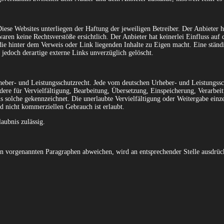
iese Websites unterliegen der Haftung der jeweiligen Betreiber. Der Anbieter 
ren keine Rechtsverstöße ersichtlich. Der Anbieter hat keinerlei Einfluss auf 
 die hinter dem Verweis oder Link liegenden Inhalte zu Eigen macht. Eine ständ
jedoch derartige externe Links unverzüglich gelöscht.
rheber- und Leistungsschutzrecht. Jede vom deutschen Urheber- und Leistungssch
ndere für Vervielfältigung, Bearbeitung, Übersetzung, Einspeicherung, Verarbe
 solche gekennzeichnet. Die unerlaubte Vervielfältigung oder Weitergabe einzeln
d nicht kommerziellen Gebrauch ist erlaubt.
aubnis zulässig.
 vorgenannten Paragraphen abweichen, wird an entsprechender Stelle ausdrückli