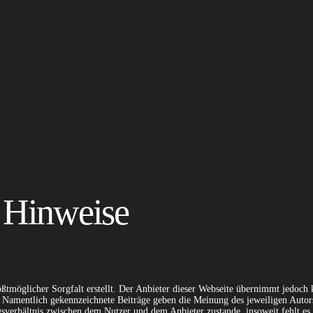
e Hinweise
ßtmöglicher Sorgfalt erstellt. Der Anbieter dieser Webseite übernimmt jedoch ke
n. Namentlich gekennzeichnete Beiträge geben die Meinung des jeweiligen Autor
gsverhältnis zwischen dem Nutzer und dem Anbieter zustande, insoweit fehlt es