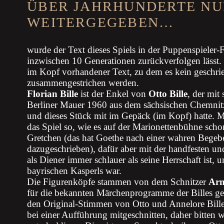
ÜBER JAHRHUNDERTE NU
WEITERGEGEBEN…
wurde der Text dieses Spiels in der Puppenspieler-Fa
inzwischen 10 Generationen zurückverfolgen lässt.
im Kopf vorhandener Text, zu dem es kein geschrie
zusammengestrichen werden.
Florian Bille
ist der Enkel von
Otto Bille
, der mit
Berliner Mauer 1960 aus dem sächsischen Chemni
und dieses Stück mit im Gepäck (im Kopf) hatte. M
das Spiel so, wie es auf der Marionettenbühne sch
Gretchen (das hat Goethe nach einer wahren Begebe
dazugeschrieben), dafür aber mit der handfesten un
als Diener immer schlauer als seine Herrschaft ist,
bayrischen Kasperls war.
Die Figurenköpfe stammen von dem Schnitzer
Arn
für die bekannten Märchenprogramme der Billes ge
den Original-Stimmen von Otto und Annelore Bille
bei einer Aufführung mitgeschnitten, daher bitten 