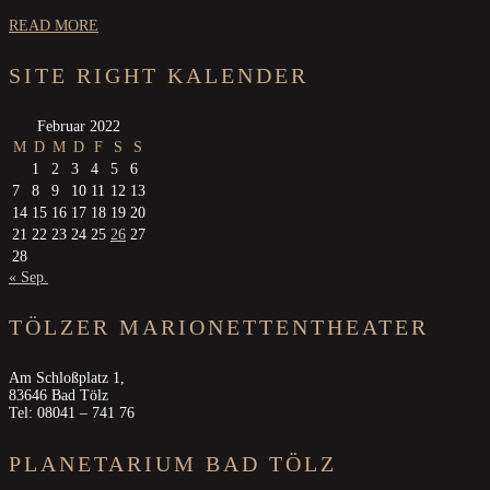
READ MORE
SITE RIGHT KALENDER
Februar 2022
M
D
M
D
F
S
S
1
2
3
4
5
6
7
8
9
10
11
12
13
14
15
16
17
18
19
20
21
22
23
24
25
26
27
28
« Sep.
TÖLZER MARIONETTENTHEATER
Am Schloßplatz 1,
83646 Bad Tölz
Tel: 08041 – 741 76
PLANETARIUM BAD TÖLZ