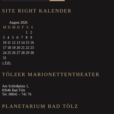
nach:
SITE RIGHT KALENDER
August 2026
M
D
M
D
F
S
S
1
2
3
4
5
6
7
8
9
10
11
12
13
14
15
16
17
18
19
20
21
22
23
24
25
26
27
28
29
30
31
« Feb.
TÖLZER MARIONETTENTHEATER
Am Schloßplatz 1,
83646 Bad Tölz
Tel: 08041 – 741 76
PLANETARIUM BAD TÖLZ